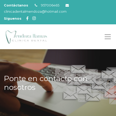
Contáctanos
957006465
clinicadentalmendoza@hotmail.com
Síguenos
Ponte en contacto con
nosotros