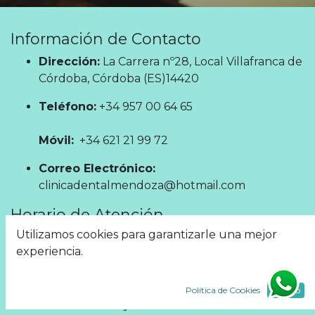
Información de Contacto
Dirección:
La Carrera nº28, Local Villafranca de
Córdoba, Córdoba (ES)14420
Teléfono:
+34 957 00 64 65
Móvil:
+34 621 21 99 72
Correo Electrónico:
clinicadentalmendoza@hotmail.com
Horario de Atención
Utilizamos cookies para garantizarle una mejor
Lunes:
9:30–13:30 y 16:00–19:00
experiencia.
Martes:
9:30–13:30 y 16:00–20:00
Miércoles:
9:30–13:30 y 16:00–19:00
Jueves:
9:30–13:30 y 16:00–20:00
Política de Cookies
Acepto
Viernes:
9:30–13:30 y 15:30–19:30